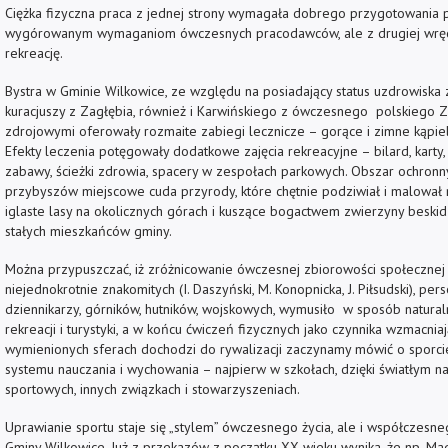
Ciężka fizyczna praca z jednej strony wymagała dobrego przygotowania p
wygórowanym wymaganiom ówczesnych pracodawców, ale z drugiej wręcz 
rekreację.
Bystra w Gminie Wilkowice, ze względu na posiadający status uzdrowiska 
kuracjuszy z Zagłębia, również i Karwińskiego z ówczesnego polskiego Z
zdrojowymi oferowały rozmaite zabiegi lecznicze – gorące i zimne kąpiel
Efekty leczenia potęgowały dodatkowe zajęcia rekreacyjne – bilard, karty
zabawy, ścieżki zdrowia, spacery w zespołach parkowych. Obszar ochron
przybyszów miejscowe cuda przyrody, które chętnie podziwiał i malował ma
iglaste lasy na okolicznych górach i kuszące bogactwem zwierzyny beskid
stałych mieszkańców gminy.
Można przypuszczać, iż zróżnicowanie ówczesnej zbiorowości społecznej –
niejednokrotnie znakomitych (I. Daszyński, M. Konopnicka, J. Piłsudski), per
dziennikarzy, górników, hutników, wojskowych, wymusiło w sposób natura
rekreacji i turystyki, a w końcu ćwiczeń fizycznych jako czynnika wzmacnia
wymienionych sferach dochodzi do rywalizacji zaczynamy mówić o sporcie.
systemu nauczania i wychowania – najpierw w szkołach, dzięki światłym n
sportowych, innych związkach i stowarzyszeniach.
Uprawianie sportu staje się „stylem” ówczesnego życia, ale i współczesne
Gminy Wilkowice. Już z przekazów z początku XX wieku wynika, że np. Mag