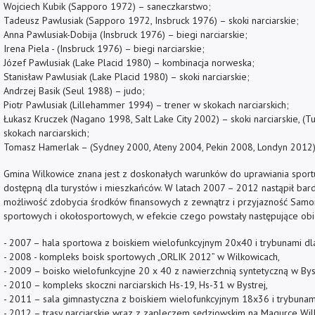
Wojciech Kubik (Sapporo 1972) – saneczkarstwo;
Tadeusz Pawlusiak (Sapporo 1972, Insbruck 1976) – skoki narciarskie;
Anna Pawlusiak-Dobija (Insbruck 1976) – biegi narciarskie;
Irena Piela - (Insbruck 1976) – biegi narciarskie;
Józef Pawlusiak (Lake Placid 1980) – kombinacja norweska;
Stanisław Pawlusiak (Lake Placid 1980) – skoki narciarskie;
Andrzej Basik (Seul 1988) – judo;
Piotr Pawlusiak (Lillehammer 1994) – trener w skokach narciarskich;
Łukasz Kruczek (Nagano 1998, Salt Lake City 2002) – skoki narciarskie, (
skokach narciarskich;
Tomasz Hamerlak – (Sydney 2000, Ateny 2004, Pekin 2008, Londyn 2012
Gmina Wilkowice znana jest z doskonałych warunków do uprawiania sport
dostępną dla turystów i mieszkańców. W latach 2007 – 2012 nastąpił bard
możliwość zdobycia środków finansowych z zewnątrz i przyjazność Samo
sportowych i okołosportowych, w efekcie czego powstały następujące obi
- 2007 – hala sportowa z boiskiem wielofunkcyjnym 20x40 i trybunami d
- 2008 - kompleks boisk sportowych „ORLIK 2012” w Wilkowicach,
- 2009 – boisko wielofunkcyjne 20 x 40 z nawierzchnią syntetyczną w Byst
- 2010 – kompleks skoczni narciarskich Hs-19, Hs-31 w Bystrej,
- 2011 – sala gimnastyczna z boiskiem wielofunkcyjnym 18x36 i trybunam
- 2012 – trasy narciarskie wraz z zapleczem sędziowskim na Magurce Wilk