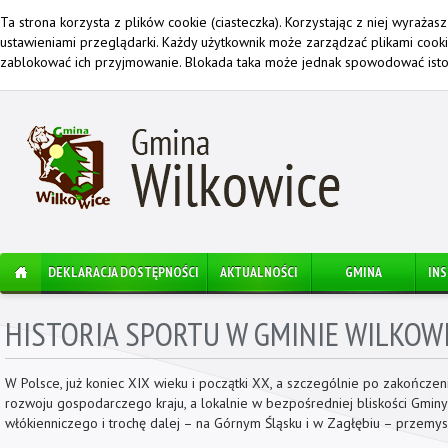
Ta strona korzysta z plików cookie (ciasteczka). Korzystając z niej wyraża
ustawieniami przeglądarki. Każdy użytkownik może zarządzać plikami cook
zablokować ich przyjmowanie. Blokada taka może jednak spowodować istot
DEKLARACJA DOSTĘPNOŚCI
AKTUALNOŚCI
GMINA
IN
HISTORIA SPORTU W GMINIE WILKOW
W Polsce, już koniec XIX wieku i początki XX, a szczególnie po zakończe
rozwoju gospodarczego kraju, a lokalnie w bezpośredniej bliskości Gmin
włókienniczego i trochę dalej – na Górnym Śląsku i w Zagłębiu – przemysł