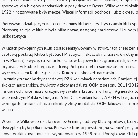
sportową dla biegów narciarskich. a przy drodze Bystra-Wilkowice zlokali
1922 r. rozgrywane były mecze. Więcej informacji pochodzi już z okresu
Pierwszym, działającym na terenie gminy klubem, jest bystrzański klub sp
Pierwszą sekcją w klubie była piłka nożna, następną narciarstwo. Uzupełni
lekkoatletyka.
W latach powojennych Klub został reaktywowany w strukturach zrzeszeni
czołową postacią Klubu był Józef Przybyła – skoczek narciarski, 6krotny mis
m w Planicy), zwycięzca wielu konkursów krajowych i zagranicznych, uczes
brylowali w Klubie biegacze z Ireną Pielą na czele i saneczkarze: Teresa 
wychowankami Klubu są; Łukasz Kruczek – skoczek narciarski
i aktualny trener kadry narodowej PZN w skokach naraciarskich, Bartłomi
skokach narciarskich, dwukrotny złoty medalista OOM z sezonu 2011/2012
narciarskich, wicemistrz drużynowy świata z Erzurum w Turcji; Agnieszka S
wicemistrzyni Polski w biegu na 5 km CI, członkini kadry A PZN w biegach 
w biegach narciarskich czterokrotny złoty medalista OOM Jakuszyce, repre
w Turcji.
W Gminie Wilkowice działa również Gminny Ludowy Klub Sportowy, który 
dyscypliną była piłka nożna. Pierwsze boisko powstało „na wałach” przy t
nowe w aktualnym miejscu, wybudowano w 1949 roku. Początkowo Klub pr