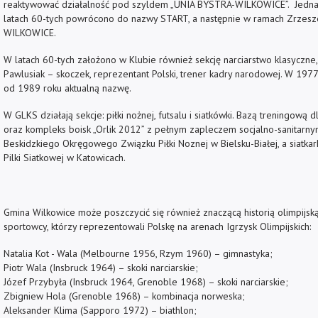
reaktywować działalność pod szyldem „UNIA BYSTRA-WILKOWICE”. Jednak 
latach 60-tych powrócono do nazwy START, a następnie w ramach Zrzes
WILKOWICE.
W latach 60-tych założono w Klubie również sekcję narciarstwo klasyczn
Pawlusiak – skoczek, reprezentant Polski, trener kadry narodowej. W 19
od 1989 roku aktualną nazwę.
W GLKS działają sekcje: piłki nożnej, futsalu i siatkówki. Bazą treningow
oraz kompleks boisk „Orlik 2012” z pełnym zapleczem socjalno-sanitarny
Beskidzkiego Okręgowego Związku Piłki Noznej w Bielsku-Białej, a siatkarki
Pilki Siatkowej w Katowicach.
Gmina Wilkowice może poszczycić się również znaczącą historią olimpijs
sportowcy, którzy reprezentowali Polskę na arenach Igrzysk Olimpijskich:
Natalia Kot - Wala (Melbourne 1956, Rzym 1960) – gimnastyka;
Piotr Wala (Insbruck 1964) – skoki narciarskie;
Józef Przybyła (Insbruck 1964, Grenoble 1968) – skoki narciarskie;
Zbigniew Hola (Grenoble 1968) – kombinacja norweska;
Aleksander Klima (Sapporo 1972) – biathlon;