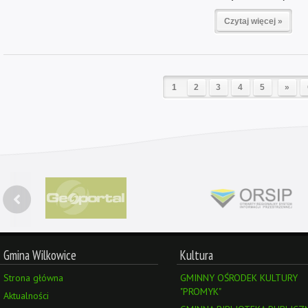
Czytaj więcej »
1
2
3
4
5
»
Gmina Wilkowice
Kultura
Strona główna
GMINNY OŚRODEK KULTURY
"PROMYK"
Aktualności