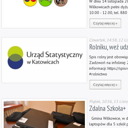
W dniu 14 listopada 2
Wilkowicach pełni dyż
10.00 - 12.00, tel. 88
Czytaj więcej »
Czwartek, 14:58, 12 L
Rolniku, weź udz
Spis rolny jest obowią
Zadzwoń na infolinię: 
informacji: https://spi
#rolnictwo
Czytaj więcej »
Piątek, 10:56, 13 Lis
Zdalna Szkoła+
Gmina Wilkowice, w dn
laptopów dla 5 szkół