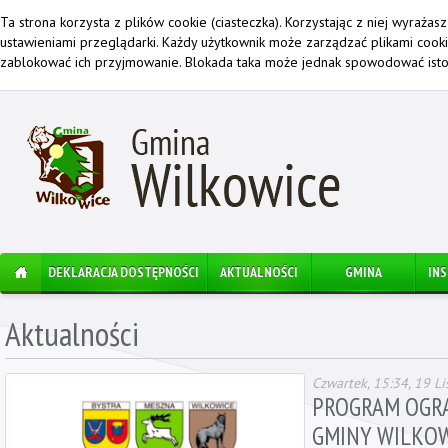
Ta strona korzysta z plików cookie (ciasteczka). Korzystając z niej wyraża
ustawieniami przeglądarki. Każdy użytkownik może zarządzać plikami cook
zablokować ich przyjmowanie. Blokada taka może jednak spowodować istot
DEKLARACJA DOSTĘPNOŚCI
AKTUALNOŚCI
GMINA
IN
Aktualności
Czwartek, 15:34, 19 L
PROGRAM OGRAN
GMINY WILKOWI