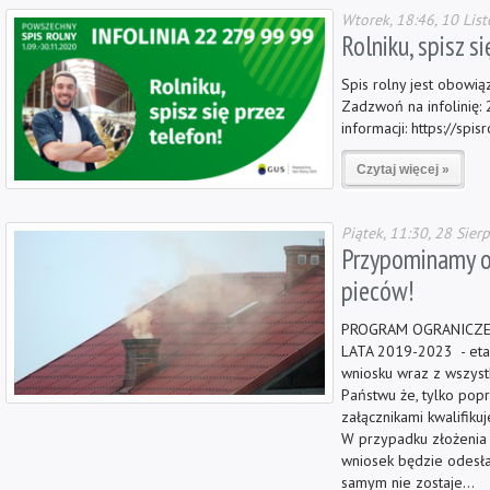
Wtorek, 18:46, 10 Lis
Rolniku, spisz si
Spis rolny jest obowią
Zadzwoń na infolinię: 
informacji: https://spis
Czytaj więcej »
Piątek, 11:30, 28 Sier
Przypominamy o
pieców!
PROGRAM OGRANICZENI
LATA 2019-2023 - etap
wniosku wraz z wszyst
Państwu że, tylko pop
załącznikami kwalifiku
W przypadku złożenia 
wniosek będzie odesła
samym nie zostaje...