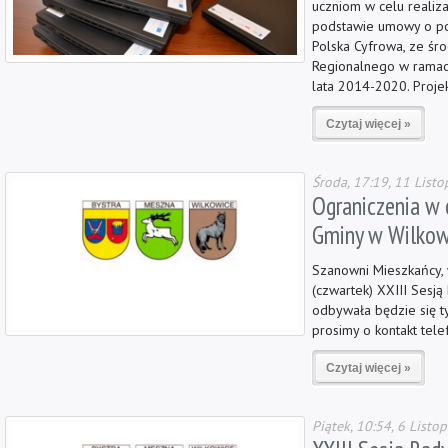
uczniom w celu realiz
podstawie umowy o po
Polska Cyfrowa, ze śr
Regionalnego w ramac
lata 2014-2020. Proje
Czytaj więcej »
Środa, 17:19, 11 List
Ograniczenia w 
Gminy w Wilkowi
Szanowni Mieszkańcy, 
(czwartek) XXIII Sesją
odbywała będzie się t
prosimy o kontakt tel
Czytaj więcej »
Piątek, 10:54, 6 Listo