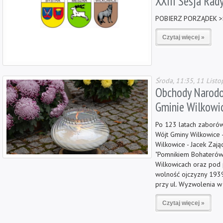
XXIII Sesja Rad
POBIERZ PORZĄDEK >
Czytaj więcej »
Środa, 11:35, 11 List
Obchody Narodo
Gminie Wilkowi
Po 123 latach zaborów,
Wójt Gminy Wilkowice 
Wilkowice - Jacek Zaj
"Pomnikiem Bohaterów
Wilkowicach oraz pod
wolność ojczyzny 193
przy ul. Wyzwolenia w 
Czytaj więcej »