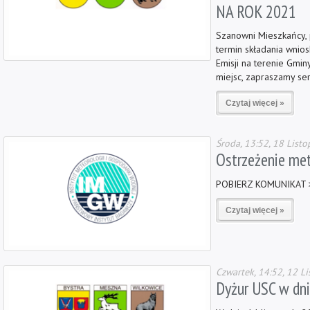
NA ROK 2021
Szanowni Mieszkańcy, p
termin składania wnio
Emisji na terenie Gmin
miejsc, zapraszamy se
Czytaj więcej »
Środa, 13:52, 18 List
Ostrzeżenie mete
POBIERZ KOMUNIKAT 
Czytaj więcej »
Czwartek, 14:52, 12 L
Dyżur USC w dniu