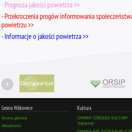
-
Prognoza jakości powietrza >>
-
Przekroczenia progów informowania społeczeństw
powietrzu >>
-
Informacje o jakości powietrza >>
Gmina Wilkowice
Kultura
Strona główna
GMINNY OŚRODEK KULTURY
"PROMYK"
Aktualności
GMINNA BIBLIOTEKA PUBLICZ