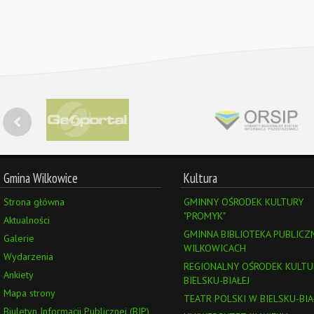
Gmina Wilkowice
Kultura
Strona główna
GMINNY OŚRODEK KULTURY
"PROMYK"
Aktualności
GMINNA BIBLIOTEKA PUBLICZ
Galerie
WILKOWICACH
Wydarzenia
REGIONALNY OŚRODEK KULTU
Ankiety
BIELSKU-BIAŁEJ
Mapa strony
TEATR POLSKI W BIELSKU-BIA
Biuletyn Informacji Publicznej (BIP)