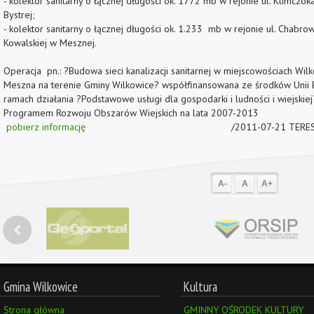
- kolektor sanitarny o łącznej długości ok. 1772 mb w rejonie ul. Klimczok
Bystrej;
- kolektor sanitarny o łącznej długości ok. 1.233 mb w rejonie ul. Chabrow
Kowalskiej w Mesznej.
Operacja pn.: ?Budowa sieci kanalizacji sanitarnej w miejscowościach Wilko
Meszna na terenie Gminy Wilkowice? współfinansowana ze środków Unii E
ramach działania ?Podstawowe usługi dla gospodarki i ludności i wiejskie
Programem Rozwoju Obszarów Wiejskich na lata 2007-2013
pobierz informację
/2011-07-21 TERESA
A-
A
A+
Gmina Wilkowice
Kultura
Strona główna
GMINNY OŚRODEK KULTURY