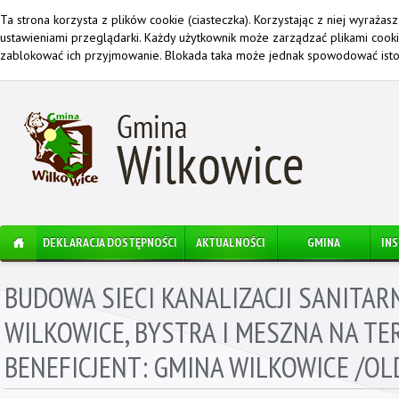
Ta strona korzysta z plików cookie (ciasteczka). Korzystając z niej wyraża
ustawieniami przeglądarki. Każdy użytkownik może zarządzać plikami cook
zablokować ich przyjmowanie. Blokada taka może jednak spowodować istot
DEKLARACJA DOSTĘPNOŚCI
AKTUALNOŚCI
GMINA
IN
BUDOWA SIECI KANALIZACJI SANITAR
WILKOWICE, BYSTRA I MESZNA NA TE
BENEFICJENT: GMINA WILKOWICE /OL